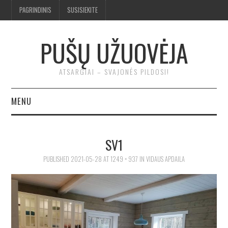
PAGRINDINIS
SUSISIEKITE
PUŠŲ UŽUOVĖJA
ATSARGIAI – SVAJONĖS PILDOSI!
MENU
BENDRA
SV1
TROBA
PUBLISHED
2021-05-28
AT
1249 × 937
IN
VIDAUS APDAILA
KLUONAS
ĮRANKIAI