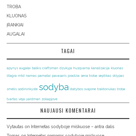
TROBA
KLUONAS
ĮRANKIAI
AUGALAI
TAGAI
apynys
augalai
balkis
craftsman
dzukyja
husqvarna
kanalizacija
kluonas
litagra
mtd
namas
pamatai
pavasaris
pradzia
sena troba
septikas
sklypas
sodyba
smelis
sodininkyste
statybos
svajone
traktoriukas
troba
tvartas
veja
yardman
zoliapjove
NAUJAUSI KOMENTARAI
Vytautas
on
Internetas sodyboje miškuose – antra dalis
Tomas
on
Internetas namams sodyboje miškuose