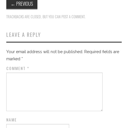
←
PREVIOUS
TRACKBACKS ARE CLOSED, BUT YOU CAN
POST A COMMENT
.
LEAVE A REPLY
Your email address will not be published.
Required fields are
marked
*
COMMENT
*
NAME