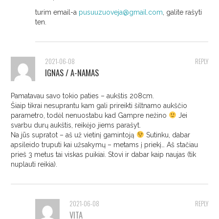
turim email-a
pusuuzuoveja@gmail.com
, galite rašyti
ten.
2021-06-08
REPLY
IGNAS / A-NAMAS
Pamatavau savo tokio paties – aukštis 208cm.
Šiaip tikrai nesuprantu kam gali prireikti šiltnamo aukščio
parametro, todėl nenuostabu kad Gampre nežino
Jei
svarbu durų aukštis, reikėjo jiems parašyt.
Na jūs supratot – aš už vietinį gamintoją
Sutinku, dabar
apsileido truputi kai užsakymų – metams į priekį… Aš stačiau
prieš 3 metus tai viskas puikiai. Stovi ir dabar kaip naujas (tik
nuplauti reikia).
2021-06-08
REPLY
VITA