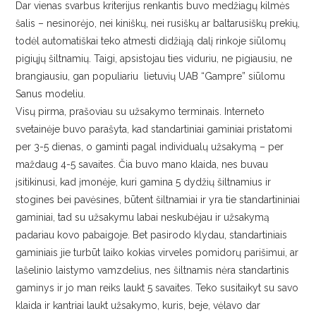
Dar vienas svarbus kriterijus renkantis buvo medžiagų kilmės
šalis – nesinorėjo, nei kiniškų, nei rusiškų ar baltarusiškų prekių,
todėl automatiškai teko atmesti didžiąją dalį rinkoje siūlomų
pigiųjų šiltnamių. Taigi, apsistojau ties viduriu, ne pigiausiu, ne
brangiausiu, gan populiariu lietuvių UAB “Gampre” siūlomu
Sanus modeliu.
Visų pirma, prašoviau su užsakymo terminais. Interneto
svetainėje buvo parašyta, kad standartiniai gaminiai pristatomi
per 3-5 dienas, o gaminti pagal individualų užsakymą – per
maždaug 4-5 savaites. Čia buvo mano klaida, nes buvau
įsitikinusi, kad įmonėje, kuri gamina 5 dydžių šiltnamius ir
stogines bei pavėsines, būtent šiltnamiai ir yra tie standartininiai
gaminiai, tad su užsakymu labai neskubėjau ir užsakymą
padariau kovo pabaigoje. Bet pasirodo klydau, standartiniais
gaminiais jie turbūt laiko kokias virveles pomidorų parišimui, ar
lašelinio laistymo vamzdelius, nes šiltnamis nėra standartinis
gaminys ir jo man reiks laukt 5 savaites. Teko susitaikyt su savo
klaida ir kantriai laukt užsakymo, kuris, beje, vėlavo dar