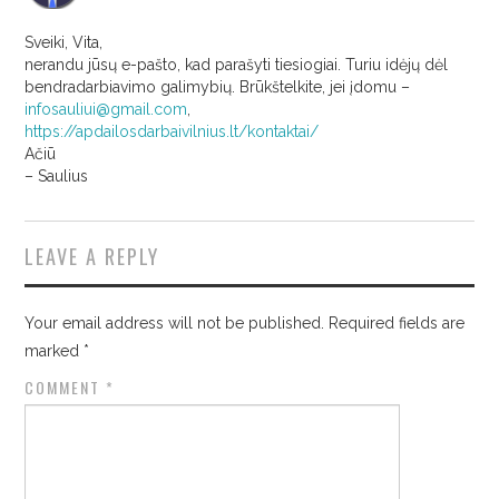
Sveiki, Vita,
nerandu jūsų e-pašto, kad parašyti tiesiogiai. Turiu idėjų dėl
bendradarbiavimo galimybių. Brūkštelkite, jei įdomu –
infosauliui@gmail.com
,
https://apdailosdarbaivilnius.lt/kontaktai/
Ačiū
– Saulius
LEAVE A REPLY
Your email address will not be published.
Required fields are
marked
*
COMMENT
*