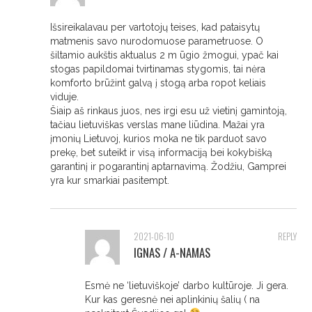
Išsireikalavau per vartotojų teises, kad pataisytų
matmenis savo nurodomuose parametruose. O
šiltamio aukštis aktualus 2 m ūgio žmogui, ypač kai
stogas papildomai tvirtinamas stygomis, tai nėra
komforto brūžint galvą į stogą arba ropot keliais
viduje.
Šiaip aš rinkaus juos, nes irgi esu už vietinį gamintoją,
tačiau lietuviškas verslas mane liūdina. Mažai yra
įmonių Lietuvoj, kurios moka ne tik parduot savo
prekę, bet suteikt ir visą informaciją bei kokybišką
garantinį ir pogarantinį aptarnavimą. Žodžiu, Gamprei
yra kur smarkiai pasitempt.
2021-06-10
REPLY
IGNAS / A-NAMAS
Esmė ne ‘lietuviškoje’ darbo kultūroje. Ji gera.
Kur kas geresnė nei aplinkinių šalių ( na