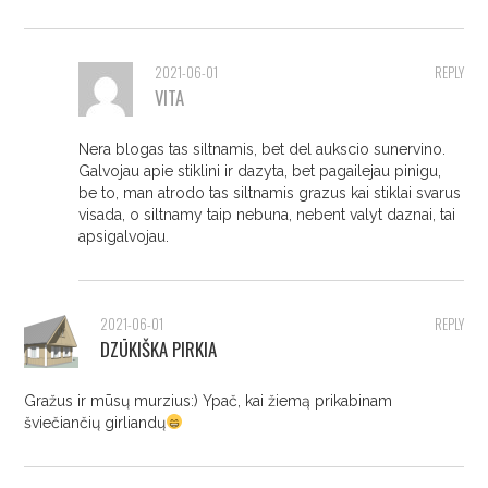
2021-06-01
REPLY
VITA
Nera blogas tas siltnamis, bet del aukscio sunervino.
Galvojau apie stiklini ir dazyta, bet pagailejau pinigu,
be to, man atrodo tas siltnamis grazus kai stiklai svarus
visada, o siltnamy taip nebuna, nebent valyt daznai, tai
apsigalvojau.
2021-06-01
REPLY
DZŪKIŠKA PIRKIA
Gražus ir mūsų murzius:) Ypač, kai žiemą prikabinam
šviečiančių girliandų