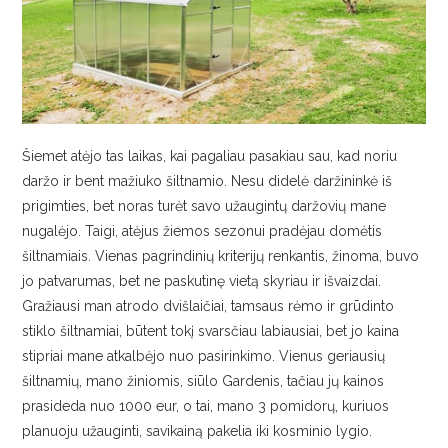
AUGALAI
Šiemet atėjo tas laikas, kai pagaliau pasakiau sau, kad noriu
daržo ir bent mažiuko šiltnamio. Nesu didelė daržininkė iš
prigimties, bet noras turėt savo užaugintų daržovių mane
nugalėjo. Taigi, atėjus žiemos sezonui pradėjau domėtis
šiltnamiais. Vienas pagrindinių kriterijų renkantis, žinoma, buvo
jo patvarumas, bet ne paskutinę vietą skyriau ir išvaizdai.
Gražiausi man atrodo dvišlaičiai, tamsaus rėmo ir grūdinto
stiklo šiltnamiai, būtent tokį svarsčiau labiausiai, bet jo kaina
stipriai mane atkalbėjo nuo pasirinkimo. Vienus geriausių
šiltnamių, mano žiniomis, siūlo Gardenis, tačiau jų kainos
prasideda nuo 1000 eur, o tai, mano 3 pomidorų, kuriuos
planuoju užauginti, savikainą pakelia iki kosminio lygio.