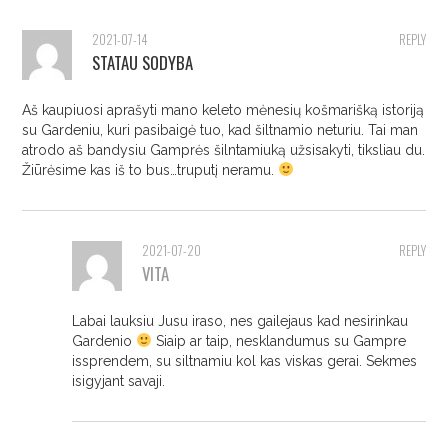
2021-07-14
REPLY
STATAU SODYBA
Aš kaupiuosi aprašyti mano keleto mėnesių košmarišką istoriją
su Gardeniu, kuri pasibaigė tuo, kad šiltnamio neturiu. Tai man
atrodo aš bandysiu Gamprės šilntamiuką užsisakyti, tiksliau du.
Žiūrėsime kas iš to bus…truputį neramu.
2021-07-20
REPLY
VITA
Labai lauksiu Jusu iraso, nes gailejaus kad nesirinkau
Gardenio
Siaip ar taip, nesklandumus su Gampre
issprendem, su siltnamiu kol kas viskas gerai. Sekmes
isigyjant savaji.