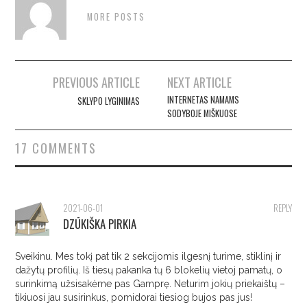
MORE POSTS
Post
PREVIOUS ARTICLE
NEXT ARTICLE
navigation
INTERNETAS NAMAMS
SKLYPO LYGINIMAS
SODYBOJE MIŠKUOSE
17 COMMENTS
2021-06-01
REPLY
DZŪKIŠKA PIRKIA
Sveikinu. Mes tokį pat tik 2 sekcijomis ilgesnį turime, stiklinį ir
dažytų profilių. Iš tiesų pakanka tų 6 blokelių vietoj pamatų, o
surinkimą užsisakėme pas Gamprę. Neturim jokių priekaištų –
tikiuosi jau susirinkus, pomidorai tiesiog bujos pas jus!