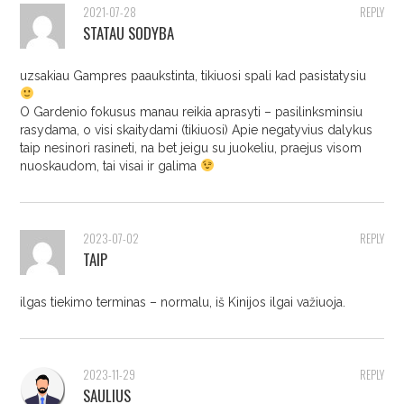
2021-07-28
REPLY
STATAU SODYBA
uzsakiau Gampres paaukstinta, tikiuosi spali kad pasistatysiu
O Gardenio fokusus manau reikia aprasyti – pasilinksminsiu
rasydama, o visi skaitydami (tikiuosi) Apie negatyvius dalykus
taip nesinori rasineti, na bet jeigu su juokeliu, praejus visom
nuoskaudom, tai visai ir galima
2023-07-02
REPLY
TAIP
ilgas tiekimo terminas – normalu, iš Kinijos ilgai važiuoja.
2023-11-29
REPLY
SAULIUS