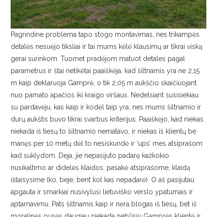
Pagrindine problema tapo stogo montavimas, nes trikampės
detalės nesuėjo tiksliai ir tai mums kėlė klausimų ar tikrai viską
gerai surinkom. Tuomet pradėjom matuot detales pagal
parametrus ir štai netikėtai paaiškėja, kad šiltnamis yra ne 2,15
m kaip deklaruoja Gamprė, o tik 2,05 m aukščio skaičiuojant
nuo pamato apačios iki kraigo viršaus. Nedelsiant susisiekiau
su pardavėju, kas kaip ir kodėl taip yra, nes mums šiltnamio ir
durų aukštis buvo tikrai svarbus kriterijus. Paaiškėjo, kad niekas
niekada iš tiesų to šiltnamio nematavo, ir niekas iš klientų be
manęs per 10 metų dėl to nesiskundė ir ‘ups’ mes atsiprašom
kad suklydom. Deja, jie nepasijuto padarę kažkokio
nusikaltimo ar didelės klaidos, pasakė atsiprašome, klaidą
ištaisysime (ko, beje, bent kol kas nepadarė). O aš pasijutau
apgauta ir smarkiai nusivylusi lietuviško verslo ypatumais ir
aptarnavimu. Pats šiltnamis kaip ir nėra blogas iš tiesų, bet iš
moralinės pusės daugiau niekada nebūsiu Gamprės klientė ir