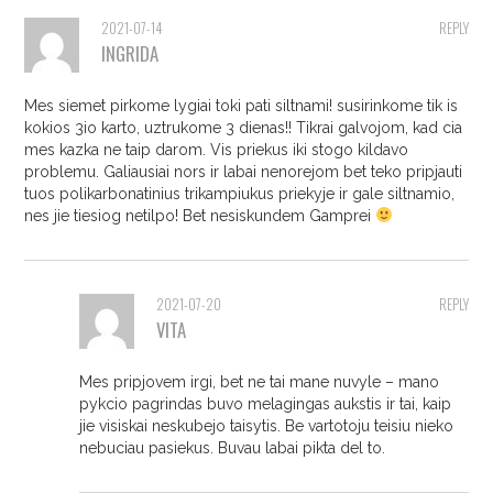
2021-07-14
REPLY
INGRIDA
Mes siemet pirkome lygiai toki pati siltnami! susirinkome tik is
kokios 3io karto, uztrukome 3 dienas!! Tikrai galvojom, kad cia
mes kazka ne taip darom. Vis priekus iki stogo kildavo
problemu. Galiausiai nors ir labai nenorejom bet teko pripjauti
tuos polikarbonatinius trikampiukus priekyje ir gale siltnamio,
nes jie tiesiog netilpo! Bet nesiskundem Gamprei
2021-07-20
REPLY
VITA
Mes pripjovem irgi, bet ne tai mane nuvyle – mano
pykcio pagrindas buvo melagingas aukstis ir tai, kaip
jie visiskai neskubejo taisytis. Be vartotoju teisiu nieko
nebuciau pasiekus. Buvau labai pikta del to.