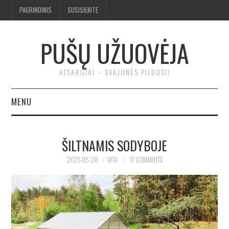
PAGRINDINIS
SUSISIEKITE
PUŠŲ UŽUOVĖJA
ATSARGIAI – SVAJONĖS PILDOSI!
MENU
BENDRA
ŠILTNAMIS SODYBOJE
TROBA
2021-05-28
VITA
17 COMMENTS
KLUONAS
ĮRANKIAI