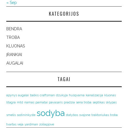
« Sep
KATEGORIJOS
BENDRA
TROBA
KLUONAS
ĮRANKIAI
AUGALAI
TAGAI
apynys
augalai
balkis
craftsman
dzukyja
husqvarna
kanalizacija
kluonas
litagra
mtd
namas
pamatai
pavasaris
pradzia
sena troba
septikas
sklypas
sodyba
smelis
sodininkyste
statybos
svajone
traktoriukas
troba
tvartas
veja
yardman
zoliapjove