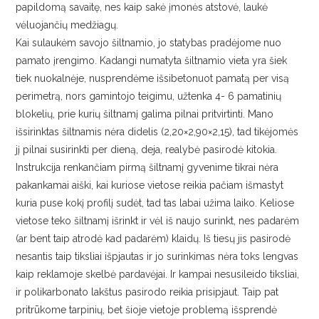
papildomą savaitę, nes kaip sakė įmonės atstovė, laukė
vėluojančių medžiagų.
Kai sulaukėm savojo šiltnamio, jo statybas pradėjome nuo
pamato įrengimo. Kadangi numatyta šiltnamio vieta yra šiek
tiek nuokalnėje, nusprendėme išsibetonuot pamatą per visą
perimetrą, nors gamintojo teigimu, užtenka 4- 6 pamatinių
blokelių, prie kurių šiltnamį galima pilnai pritvirtinti. Mano
išsirinktas šiltnamis nėra didelis (2,20×2,90×2,15), tad tikėjomės
jį pilnai susirinkti per dieną, deja, realybė pasirodė kitokia.
Instrukcija renkančiam pirmą šiltnamį gyvenime tikrai nėra
pakankamai aiški, kai kuriose vietose reikia pačiam išmastyt
kuria puse kokį profilį sudėt, tad tas labai užima laiko. Keliose
vietose teko šiltnamį išrinkt ir vėl iš naujo surinkt, nes padarėm
(ar bent taip atrodė kad padarėm) klaidų. Iš tiesų jis pasirodė
nesantis taip tiksliai išpjautas ir jo surinkimas nėra toks lengvas
kaip reklamoje skelbė pardavėjai. Ir kampai nesusileido tiksliai,
ir polikarbonato lakštus pasirodo reikia prisipjaut. Taip pat
pritrūkome tarpinių, bet šioje vietoje problemą išsprendė