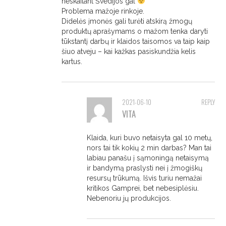
neskaitant Švedijos gal
Problema mažoje rinkoje.
Didelės įmonės gali turėti atskirą žmogų
produktų aprašymams o mažom tenka daryti
tūkstantį darbų ir klaidos taisomos va taip kaip
šiuo atveju – kai kažkas pasiskundžia kelis
kartus.
2021-06-10
REPLY
VITA
Klaida, kuri buvo netaisyta gal 10 metų,
nors tai tik kokių 2 min darbas? Man tai
labiau panašu į sąmoningą netaisymą
ir bandymą praslysti nei į žmogiškų
resursų trūkumą. Išvis turiu nemažai
kritikos Gamprei, bet nebesiplėsiu.
Nebenoriu jų produkcijos.