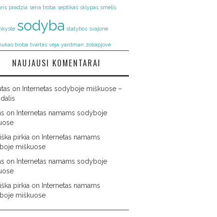
ris
pradzia
sena troba
septikas
sklypas
smelis
sodyba
nkyste
statybos
svajone
riukas
troba
tvartas
veja
yardman
zoliapjove
NAUJAUSI KOMENTARAI
utas
on
Internetas sodyboje miškuose –
 dalis
as
on
Internetas namams sodyboje
uose
ška pirkia
on
Internetas namams
boje miškuose
as
on
Internetas namams sodyboje
uose
ška pirkia
on
Internetas namams
boje miškuose