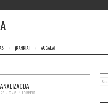
JA
AS
ĮRANKIAI
AUGALAI
Sear
ANALIZACIJA
for:
1-28
TOMAS
1 COMMENT