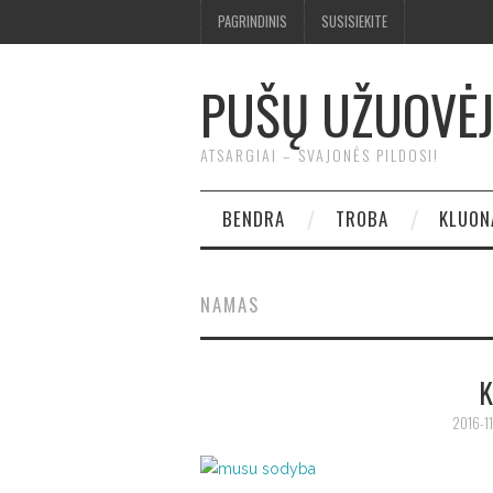
PAGRINDINIS
SUSISIEKITE
PUŠŲ UŽUOVĖ
ATSARGIAI – SVAJONĖS PILDOSI!
BENDRA
TROBA
KLUON
NAMAS
K
2016-1