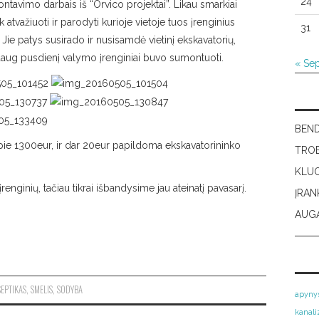
24
tavimo darbais iš “Orvico projektai”. Likau smarkiai
k atvažiuoti ir parodyti kurioje vietoje tuos įrenginius
31
Jie patys susirado ir nusisamdė vietinį ekskavatorių,
daug pusdienį valymo įrenginiai buvo sumontuoti.
« Se
BEN
pie 1300eur, ir dar 20eur papildoma ekskavatorininko
TRO
KLU
nginių, tačiau tikrai išbandysime jau ateinatį pavasarį.
ĮRAN
AUGA
SEPTIKAS
,
SMELIS
,
SODYBA
apyny
kanali