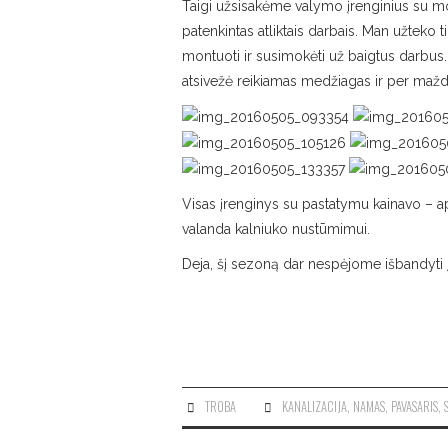
Taigi užsisakėme valymo įrenginius su mon
patenkintas atliktais darbais. Man užteko ti
montuoti ir susimokėti už baigtus darbus. 
atsivežė reikiamas medžiagas ir per maž
Visas įrenginys su pastatymu kainavo – a
valanda kalniuko nustūmimui.
Deja, šį sezoną dar nespėjome išbandyti įre
TROBA
KANALIZACIJA
,
NAMAS
,
PAVASARIS
,