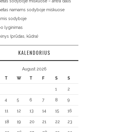
netas sodyboje miškuose – antra dalis
rnetas namams sodyboje miškuose
namis sodyboje
po lyginimas
inys (prūdas, kūdra)
KALENDORIUS
August 2026
T
W
T
F
S
S
1
2
4
5
6
7
8
9
11
12
13
14
15
16
18
19
20
21
22
23