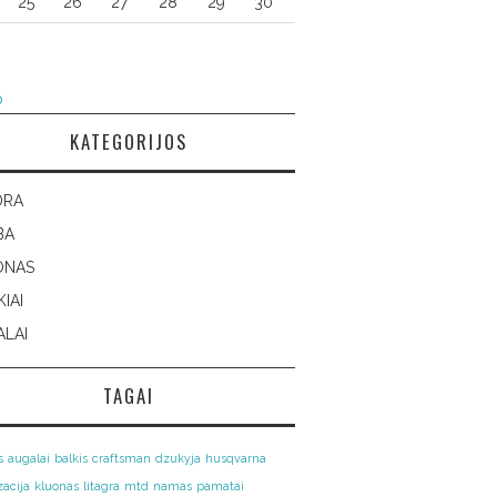
25
26
27
28
29
30
p
KATEGORIJOS
DRA
BA
ONAS
KIAI
LAI
TAGAI
s
augalai
balkis
craftsman
dzukyja
husqvarna
zacija
kluonas
litagra
mtd
namas
pamatai