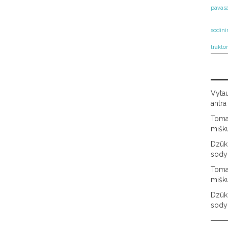
pavasa
sodini
trakto
Vyta
antra
Tom
mišk
Dzūki
sody
Tom
mišk
Dzūki
sody