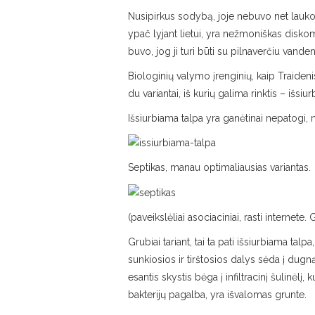
Nusipirkus sodybą, joje nebuvo net lauko tua
ypač lyjant lietui, yra nežmoniškas diskom
buvo, jog ji turi būti su pilnaverčiu vanden
Biologinių valymo įrenginių, kaip Traideni
du variantai, iš kurių galima rinktis – išsi
Išsiurbiama talpa yra ganėtinai nepatogi, n
Septikas, manau optimaliausias variantas.
(paveikslėliai asociaciniai, rasti internete
Grubiai tariant, tai ta pati išsiurbiama talp
sunkiosios ir tirštosios dalys sėda į dugną
esantis skystis bėga į infiltracinį šulinėlį
bakterijų pagalba, yra išvalomas grunte.