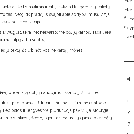
Inter
leto. Keltis naktimis ir eiti į lauką atlikti gamtinių reikalų,
Inte
fortas. Netgi tik pradėjus svajoti apie sodybą, mūsų vizija
Šilt
tiekiu bei kanalizacija.
Skly
s ar August, tikrai net nesvarstėme dėl jų kainos. Tada lieka
Tvenk
urbiamą talpą arba septiką.
es ją tektų išsiurbinėti vos ne kartą į mėnesį.
M
. Gavę pretenziją dėl jų naudojimo, iškarto jį išimsime.)
3
a, tik su papildomu infiltraciniu šulinėliu. Pirminėje talpoje
, riebiosios ir lengvesnės plūduriuoja paviršiuje, viduryje
10
, kuriame sunkiasi į žemę, o jau ten, natūralių gamtoje esančių
17