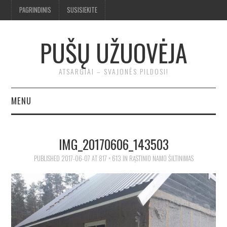
PAGRINDINIS
SUSISIEKITE
PUŠŲ UŽUOVĖJA
ATSARGIAI – SVAJONĖS PILDOSI!
MENU
BENDRA
IMG_20170606_143503
TROBA
PUBLISHED
2017-06-07
AT
817 × 613
IN
RĄSTINIO NAMO ŠILTINIMAS
KLUONAS
ĮRANKIAI