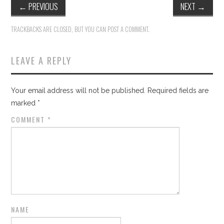
←
PREVIOUS
NEXT
→
TRACKBACKS ARE CLOSED, BUT YOU CAN
POST A COMMENT
.
LEAVE A REPLY
Your email address will not be published.
Required fields are
marked
*
COMMENT
*
NAME