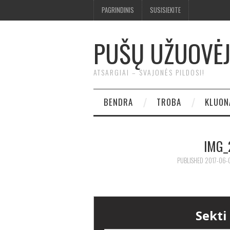
PAGRINDINIS
SUSISIEKITE
PUŠŲ UŽUOVĖ
ATSARGIAI – SVAJONĖS PILDOSI!
BENDRA
TROBA
KLUON
IMG_
PUBLISHED
2017-06-