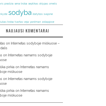
ris
pradzia
sena troba
septikas
sklypas
smelis
sodyba
nkyste
statybos
svajone
riukas
troba
tvartas
veja
yardman
zoliapjove
NAUJAUSI KOMENTARAI
utas
on
Internetas sodyboje miškuose –
 dalis
as
on
Internetas namams sodyboje
uose
ška pirkia
on
Internetas namams
boje miškuose
as
on
Internetas namams sodyboje
uose
ška pirkia
on
Internetas namams
boje miškuose