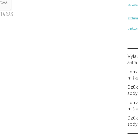
pavasa
TARAS :
sodini
trakto
Vyta
antra
Tom
mišk
Dzūki
sody
Tom
mišk
Dzūki
sody