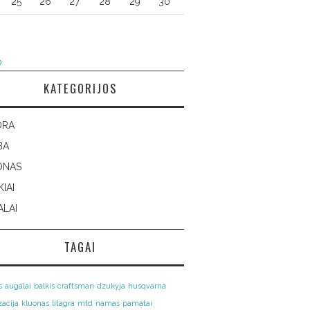
25
26
27
28
29
30
p
KATEGORIJOS
DRA
BA
ONAS
KIAI
LAI
TAGAI
s
augalai
balkis
craftsman
dzukyja
husqvarna
zacija
kluonas
litagra
mtd
namas
pamatai