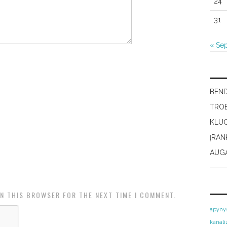
24
31
« Se
BEN
TRO
KLU
ĮRAN
AUGA
IN THIS BROWSER FOR THE NEXT TIME I COMMENT.
apyny
kanali