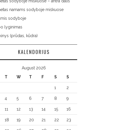
netas sodyboje miškuose – antra dalis
rnetas namams sodyboje miškuose
namis sodyboje
po lyginimas
inys (prūdas, kūdra)
KALENDORIUS
August 2026
T
W
T
F
S
S
1
2
4
5
6
7
8
9
11
12
13
14
15
16
18
19
20
21
22
23