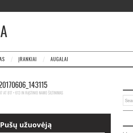
JA
AS
ĮRANKIAI
AUGALAI
20170606_143115
07
AT
817 × 613
IN
RĄSTINIO NAMO ŠILTINIMAS
Sear
for: