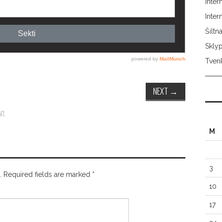
Inter
Inte
Šilt
Skly
Tvenk
NEXT
→
NT
.
M
3
.
Required fields are marked
*
10
17