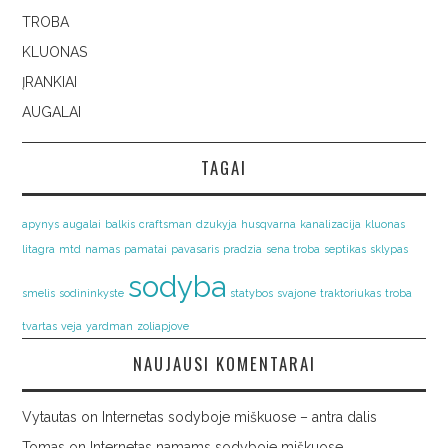
TROBA
KLUONAS
ĮRANKIAI
AUGALAI
TAGAI
apynys
augalai
balkis
craftsman
dzukyja
husqvarna
kanalizacija
kluonas
litagra
mtd
namas
pamatai
pavasaris
pradzia
sena troba
septikas
sklypas
sodyba
smelis
sodininkyste
statybos
svajone
traktoriukas
troba
tvartas
veja
yardman
zoliapjove
NAUJAUSI KOMENTARAI
Vytautas
on
Internetas sodyboje miškuose – antra dalis
Tomas
on
Internetas namams sodyboje miškuose