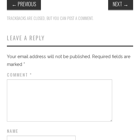
←
PREVIOUS
NEXT
→
TRACKBACKS ARE CLOSED, BUT YOU CAN
POST A COMMENT
.
LEAVE A REPLY
Your email address will not be published.
Required fields are
marked
*
COMMENT
*
NAME