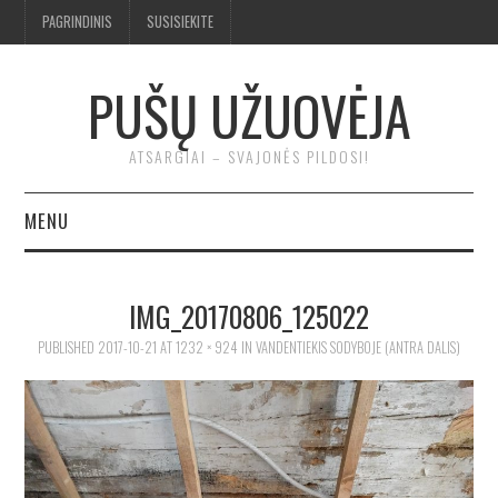
PAGRINDINIS
SUSISIEKITE
PUŠŲ UŽUOVĖJA
ATSARGIAI – SVAJONĖS PILDOSI!
MENU
BENDRA
IMG_20170806_125022
TROBA
PUBLISHED
2017-10-21
AT
1232 × 924
IN
VANDENTIEKIS SODYBOJE (ANTRA DALIS)
KLUONAS
ĮRANKIAI