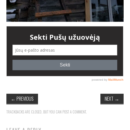
←
PREVIOUS
NEXT
→
TRACKBACKS ARE CLOSED, BUT YOU CAN
POST A COMMENT
.
LEAVE A REPLY