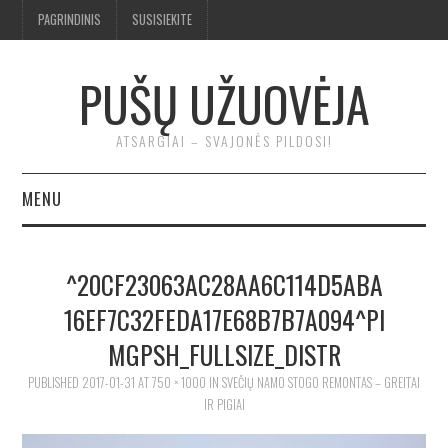
PAGRINDINIS
SUSISIEKITE
PUŠŲ UŽUOVĖJA
ATSARGIAI – SVAJONĖS PILDOSI!
MENU
BENDRA
^20CF23063AC28AA6C114D5ABA
TROBA
16EF7C32FEDA17E68B7B7A094^PI
MGPSH_FULLSIZE_DISTR
KLUONAS
PUBLISHED
2017-01-31
AT
750 × 1000
IN
SVEČIŲ NAMO STOGO REMONTAS – GREITAI
ĮRANKIAI
IR PIGIAI