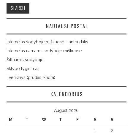
NAUJAUSI POSTAI
Internetas sodyboje miškuose – antra dalis
Internetas namams sodyboje miškuose
Šiltnamis sodyboje
Sklypo lyginimas
Tvenkinys (prūdas, kūdra)
KALENDORIUS
August 2026
M
T
W
T
F
S
S
1
2