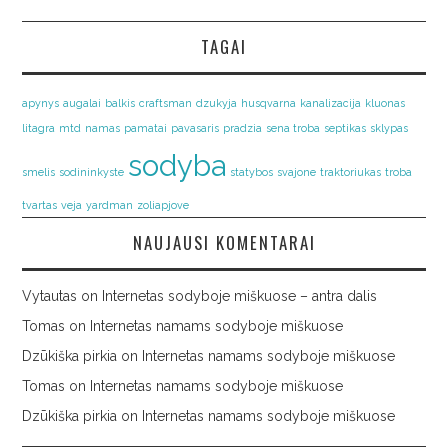
TAGAI
apynys
augalai
balkis
craftsman
dzukyja
husqvarna
kanalizacija
kluonas
litagra
mtd
namas
pamatai
pavasaris
pradzia
sena troba
septikas
sklypas
sodyba
smelis
sodininkyste
statybos
svajone
traktoriukas
troba
tvartas
veja
yardman
zoliapjove
NAUJAUSI KOMENTARAI
Vytautas
on
Internetas sodyboje miškuose – antra dalis
Tomas
on
Internetas namams sodyboje miškuose
Dzūkiška pirkia
on
Internetas namams sodyboje miškuose
Tomas
on
Internetas namams sodyboje miškuose
Dzūkiška pirkia
on
Internetas namams sodyboje miškuose