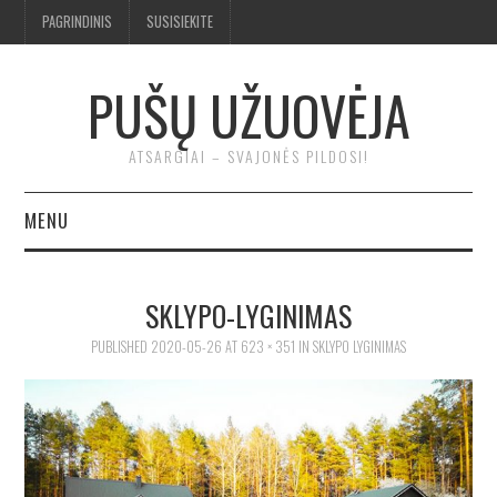
PAGRINDINIS
SUSISIEKITE
PUŠŲ UŽUOVĖJA
ATSARGIAI – SVAJONĖS PILDOSI!
MENU
BENDRA
SKLYPO-LYGINIMAS
TROBA
PUBLISHED
2020-05-26
AT
623 × 351
IN
SKLYPO LYGINIMAS
KLUONAS
ĮRANKIAI