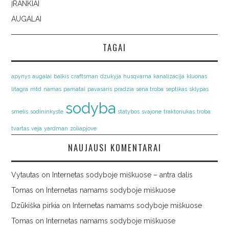
ĮRANKIAI
AUGALAI
TAGAI
apynys
augalai
balkis
craftsman
dzukyja
husqvarna
kanalizacija
kluonas
litagra
mtd
namas
pamatai
pavasaris
pradzia
sena troba
septikas
sklypas
sodyba
smelis
sodininkyste
statybos
svajone
traktoriukas
troba
tvartas
veja
yardman
zoliapjove
NAUJAUSI KOMENTARAI
Vytautas
on
Internetas sodyboje miškuose – antra dalis
Tomas
on
Internetas namams sodyboje miškuose
Dzūkiška pirkia
on
Internetas namams sodyboje miškuose
Tomas
on
Internetas namams sodyboje miškuose