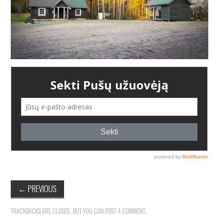
AUGALAI
←
PREVIOUS
TRACKBACKS ARE CLOSED, BUT YOU CAN
POST A COMMENT
.