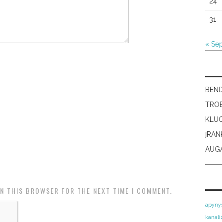
24
31
« Se
BEN
TRO
KLU
ĮRAN
AUGA
IN THIS BROWSER FOR THE NEXT TIME I COMMENT.
apyny
kanali