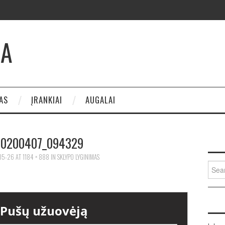
JA
AS
ĮRANKIAI
AUGALAI
20200407_094329
05-26
AT
1184 × 888
IN
SKLYPO LYGINIMAS
Sear
for: