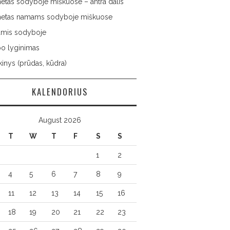
netas sodyboje miškuose – antra dalis
rnetas namams sodyboje miškuose
namis sodyboje
po lyginimas
inys (prūdas, kūdra)
KALENDORIUS
August 2026
T
W
T
F
S
S
1
2
4
5
6
7
8
9
11
12
13
14
15
16
18
19
20
21
22
23