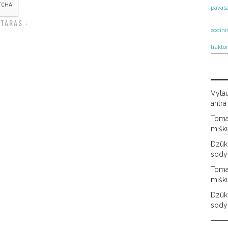
pavasa
TARAS :
sodini
trakto
Vyta
antra
Tom
mišk
Dzūki
sody
Tom
mišk
Dzūki
sody