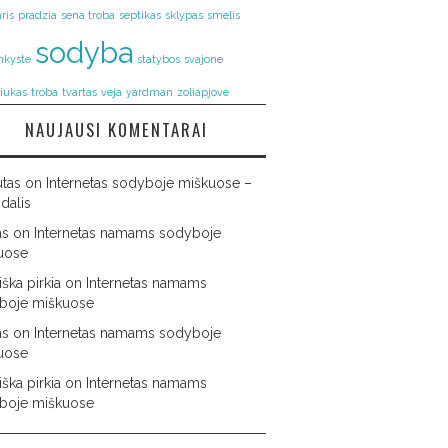
ris
pradzia
sena troba
septikas
sklypas
smelis
sodyba
nkyste
statybos
svajone
riukas
troba
tvartas
veja
yardman
zoliapjove
NAUJAUSI KOMENTARAI
utas
on
Internetas sodyboje miškuose –
 dalis
as
on
Internetas namams sodyboje
uose
ška pirkia
on
Internetas namams
boje miškuose
as
on
Internetas namams sodyboje
uose
ška pirkia
on
Internetas namams
boje miškuose