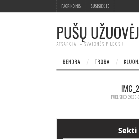
PAGRINDINIS
SUSISIEKITE
PUŠŲ UŽUOVĖ
ATSARGIAI – SVAJONĖS PILDOSI!
BENDRA
TROBA
KLUON
IMG_
PUBLISHED
2020-