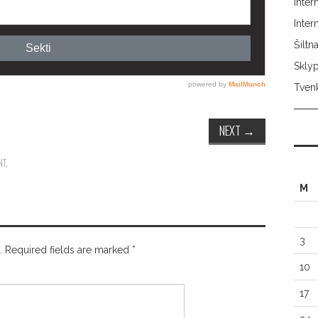
Inter
Inte
Šilt
Skly
Tvenk
NEXT
→
NT
.
M
3
.
Required fields are marked
*
10
17