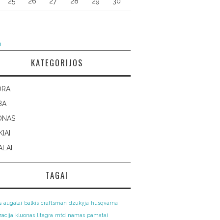
25
26
27
28
29
30
p
KATEGORIJOS
DRA
BA
ONAS
KIAI
LAI
TAGAI
s
augalai
balkis
craftsman
dzukyja
husqvarna
zacija
kluonas
litagra
mtd
namas
pamatai