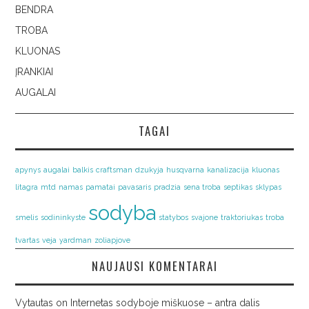
BENDRA
TROBA
KLUONAS
ĮRANKIAI
AUGALAI
TAGAI
apynys
augalai
balkis
craftsman
dzukyja
husqvarna
kanalizacija
kluonas
litagra
mtd
namas
pamatai
pavasaris
pradzia
sena troba
septikas
sklypas
sodyba
smelis
sodininkyste
statybos
svajone
traktoriukas
troba
tvartas
veja
yardman
zoliapjove
NAUJAUSI KOMENTARAI
Vytautas
on
Internetas sodyboje miškuose – antra dalis