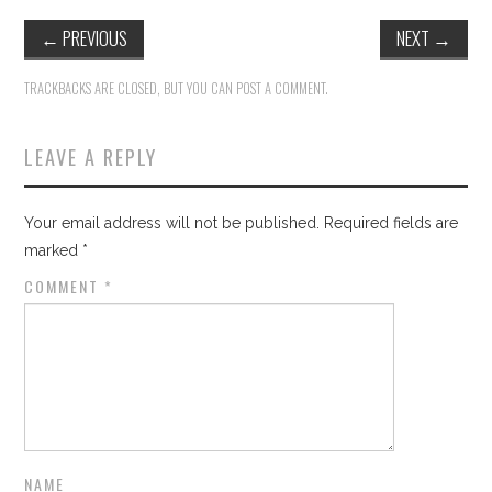
←
PREVIOUS
NEXT
→
TRACKBACKS ARE CLOSED, BUT YOU CAN
POST A COMMENT
.
LEAVE A REPLY
Your email address will not be published.
Required fields are
marked
*
COMMENT
*
NAME