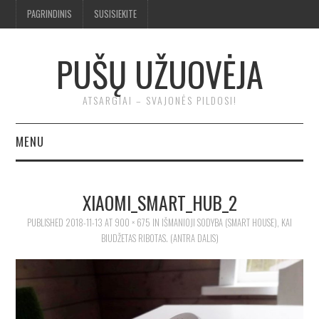
PAGRINDINIS
SUSISIEKITE
PUŠŲ UŽUOVĖJA
ATSARGIAI – SVAJONĖS PILDOSI!
MENU
BENDRA
XIAOMI_SMART_HUB_2
TROBA
PUBLISHED
2018-11-13
AT
900 × 675
IN
IŠMANIOJI SODYBA (SMART HOUSE), KAI
BIUDŽETAS RIBOTAS. (ANTRA DALIS)
KLUONAS
ĮRANKIAI