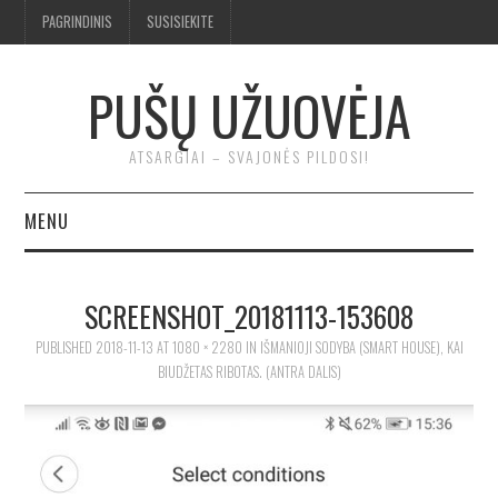
PAGRINDINIS
SUSISIEKITE
PUŠŲ UŽUOVĖJA
ATSARGIAI – SVAJONĖS PILDOSI!
MENU
BENDRA
SCREENSHOT_20181113-153608
TROBA
PUBLISHED
2018-11-13
AT
1080 × 2280
IN
IŠMANIOJI SODYBA (SMART HOUSE), KAI
BIUDŽETAS RIBOTAS. (ANTRA DALIS)
KLUONAS
ĮRANKIAI