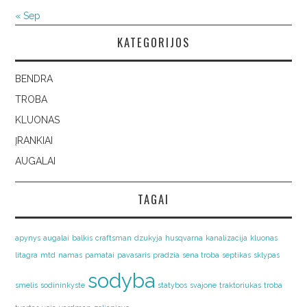
« Sep
KATEGORIJOS
BENDRA
TROBA
KLUONAS
ĮRANKIAI
AUGALAI
TAGAI
apynys
augalai
balkis
craftsman
dzukyja
husqvarna
kanalizacija
kluonas
litagra
mtd
namas
pamatai
pavasaris
pradzia
sena troba
septikas
sklypas
sodyba
smelis
sodininkyste
statybos
svajone
traktoriukas
troba