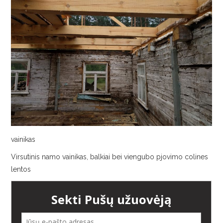
AUGALAI
vainikas
Virsutinis namo vainikas, balkiai bei viengubo pjovimo colines
lentos