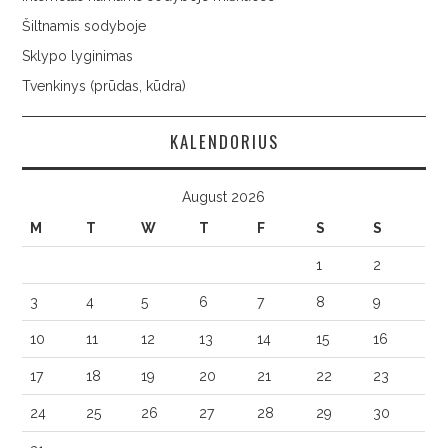
Šiltnamis sodyboje
Sklypo lyginimas
Tvenkinys (prūdas, kūdra)
KALENDORIUS
August 2026
M
T
W
T
F
S
S
1
2
3
4
5
6
7
8
9
10
11
12
13
14
15
16
17
18
19
20
21
22
23
24
25
26
27
28
29
30