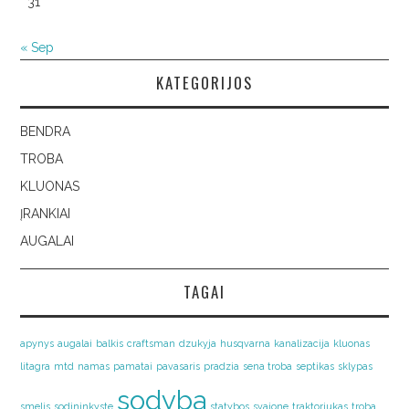
31
« Sep
KATEGORIJOS
BENDRA
TROBA
KLUONAS
ĮRANKIAI
AUGALAI
TAGAI
apynys
augalai
balkis
craftsman
dzukyja
husqvarna
kanalizacija
kluonas
litagra
mtd
namas
pamatai
pavasaris
pradzia
sena troba
septikas
sklypas
sodyba
smelis
sodininkyste
statybos
svajone
traktoriukas
troba