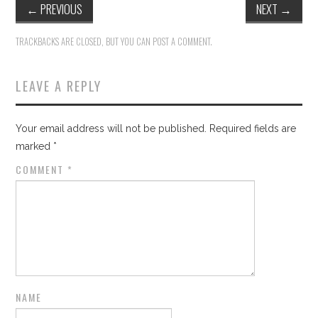
←
PREVIOUS
NEXT
→
TRACKBACKS ARE CLOSED, BUT YOU CAN
POST A COMMENT
.
LEAVE A REPLY
Your email address will not be published.
Required fields are
marked
*
COMMENT
*
NAME