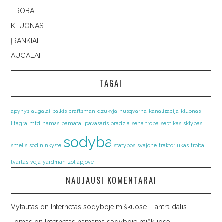
TROBA
KLUONAS
ĮRANKIAI
AUGALAI
TAGAI
apynys
augalai
balkis
craftsman
dzukyja
husqvarna
kanalizacija
kluonas
litagra
mtd
namas
pamatai
pavasaris
pradzia
sena troba
septikas
sklypas
sodyba
smelis
sodininkyste
statybos
svajone
traktoriukas
troba
tvartas
veja
yardman
zoliapjove
NAUJAUSI KOMENTARAI
Vytautas
on
Internetas sodyboje miškuose – antra dalis
Tomas
on
Internetas namams sodyboje miškuose