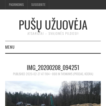
PAGRINDINIS
SUSISIEKITE
PUŠŲ UŽUOVĖJA
ATSARGIAI – SVAJONĖS PILDOSI!
MENU
BENDRA
IMG_20200208_094251
TROBA
PUBLISHED
2020-02-27
AT
1184 × 888
IN
TVENKINYS (PRŪDAS, KŪDRA)
KLUONAS
ĮRANKIAI