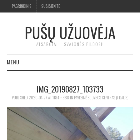
PAGRINDINIS
SUSISIEKITE
PUŠŲ UŽUOVĖJA
ATSARGIAI – SVAJONĖS PILDOSI!
MENU
BENDRA
IMG_20190827_103733
TROBA
PUBLISHED
2020-01-27
AT
1184 × 888
IN
PAVĖSINĖ SODYBOS CENTRAS (I DALIS)
KLUONAS
ĮRANKIAI