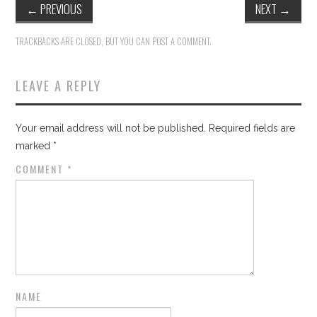
←
PREVIOUS
NEXT
→
TRACKBACKS ARE CLOSED, BUT YOU CAN
POST A COMMENT
.
LEAVE A REPLY
Your email address will not be published.
Required fields are
marked
*
COMMENT
*
NAME