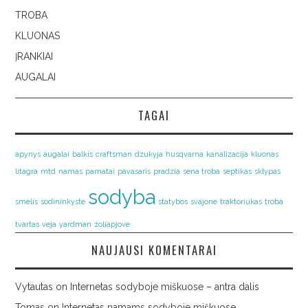
TROBA
KLUONAS
ĮRANKIAI
AUGALAI
TAGAI
apynys
augalai
balkis
craftsman
dzukyja
husqvarna
kanalizacija
kluonas
litagra
mtd
namas
pamatai
pavasaris
pradzia
sena troba
septikas
sklypas
sodyba
smelis
sodininkyste
statybos
svajone
traktoriukas
troba
tvartas
veja
yardman
zoliapjove
NAUJAUSI KOMENTARAI
Vytautas
on
Internetas sodyboje miškuose – antra dalis
Tomas
on
Internetas namams sodyboje miškuose