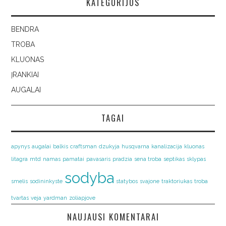
KATEGORIJOS
BENDRA
TROBA
KLUONAS
ĮRANKIAI
AUGALAI
TAGAI
apynys
augalai
balkis
craftsman
dzukyja
husqvarna
kanalizacija
kluonas
litagra
mtd
namas
pamatai
pavasaris
pradzia
sena troba
septikas
sklypas
sodyba
smelis
sodininkyste
statybos
svajone
traktoriukas
troba
tvartas
veja
yardman
zoliapjove
NAUJAUSI KOMENTARAI