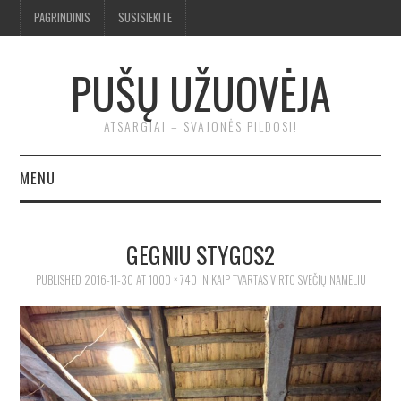
PAGRINDINIS
SUSISIEKITE
PUŠŲ UŽUOVĖJA
ATSARGIAI – SVAJONĖS PILDOSI!
MENU
BENDRA
GEGNIU STYGOS2
TROBA
PUBLISHED
2016-11-30
AT
1000 × 740
IN
KAIP TVARTAS VIRTO SVEČIŲ NAMELIU
KLUONAS
ĮRANKIAI