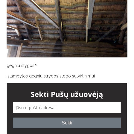
AUGALAI
gegniu stygos2
istampytos gegniu strygos stogo sutvirtinimui